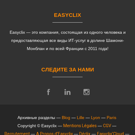
EASYCLIX
Easyclix — это компания, состоящая из одного человека и
предоставляющая все виды ИТ-услуг в долине Шамони-
Монблан и по всей Франции с 2011 года!
СЛЕДИТЕ ЗА НАМИ
Архивные разделы —
Blog
—
Lille
—
Lyon
—
Paris
Copyright © Easyclix —
Mentions Légales
—
CGV
—
Recrutement
—
A Propos d’Easyclix
—
Déclix
—
Easyclix’Cloud
—