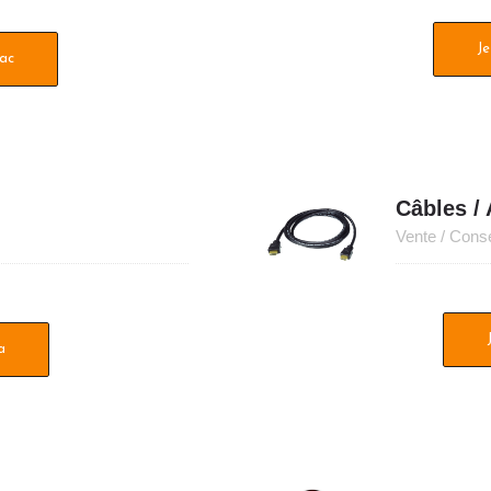
Je
Mac
Câbles /
Vente / Conse
a