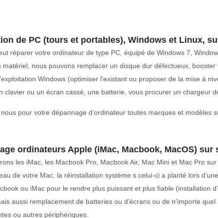
ion de PC (tours et portables), Windows et Linux, s
peut réparer votre ordinateur de type PC, équipé de Windows 7, Wind
n matériel, nous pouvons remplacer un disque dur défectueux, booste
exploitation Windows (optimiser l’existant ou proposer de la mise à niv
 clavier ou un écran cassé, une batterie, vous procurer un chargeur 
 nous pour votre dépannage d’ordinateur toutes marques et modèles s
ge ordinateurs Apple (iMac, Macbook, MacOS) sur 
ons les iMac, les Macbook Pro, Macbook Air, Mac Mini et Mac Pro sur 
eau de votre Mac, la réinstallation système s celui-ci a planté lors d’u
book ou iMac pour le rendre plus puissant et plus fiable (installation 
ais aussi remplacement de batteries ou d’écrans ou de n’importe quel
tes ou autres périphériques.