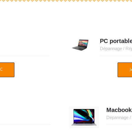
PC portabl
Dépannage / Rép
PC
J
Macbook 
Dépannage / 