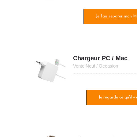
Je fais réparer mon 
Chargeur PC / Mac
Vente Neuf / Occasion
Je regarde ce qu'il y 