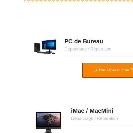
PC de Bureau
Dépannage / Réparation
Je fais réparer mon 
iMac / MacMini
Dépannage / Réparation