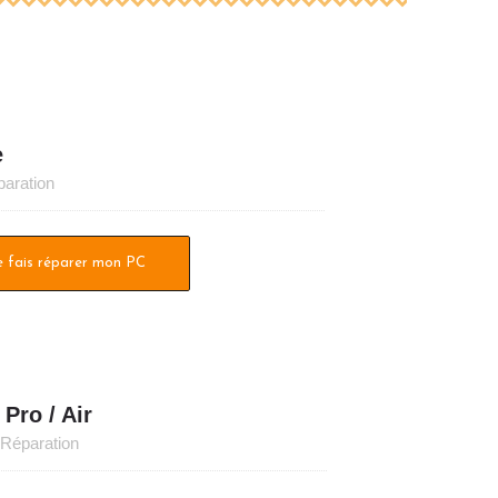
e
aration
e fais réparer mon PC
Pro / Air
Réparation