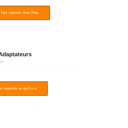
 fais réparer mon Mac
 Adaptateurs
il
Je regarde ce qu'il y a