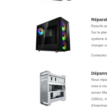
Réparat
Easyclix 
Sur le pla
système d’
changer un
Contactez
Dépanna
Nous répar
mise à niv
ancien Mac
128Go), m
d’impriman